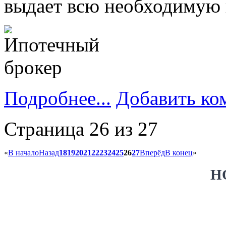
выдает всю необходимую
Подробнее...
Добавить ко
Страница 26 из 27
«
В начало
Назад
18
19
20
21
22
23
24
25
26
27
Вперёд
В конец
»
Н