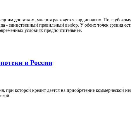
средним достатком, мнения расходятся кардинально. По глубоком
нда - единственный правильный выбор. У обеих точек зрения ес
современных условиях предпочтительнее.
потеки в России
я, при которой кредит дается на приобретение коммерческой нед
екой.