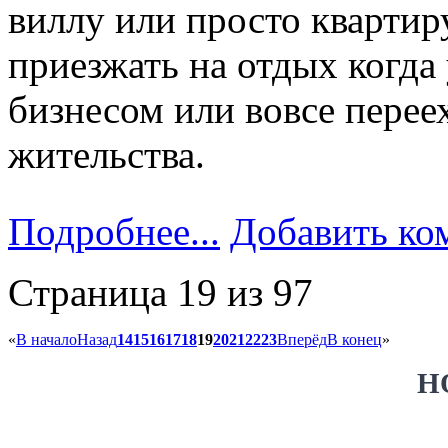
виллу или просто квартир
приезжать на отдых когда
бизнесом или вовсе перее
жительства.
Подробнее...
Добавить ко
Страница 19 из 97
«
В начало
Назад
14
15
16
17
18
19
20
21
22
23
Вперёд
В конец
»
Н