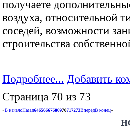
получаете дополнительные
воздуха, относительной т
соседей, возможности зан
строительства собственной
Подробнее...
Добавить ко
Страница 70 из 73
«
В начало
Назад
64
65
66
67
68
69
70
71
72
73
Вперёд
В конец
»
Н