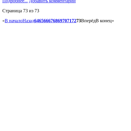
Подробнее...
Добавить комментарий
Страница 73 из 73
«
В начало
Назад
64
65
66
67
68
69
70
71
72
73
Вперёд
В конец
»