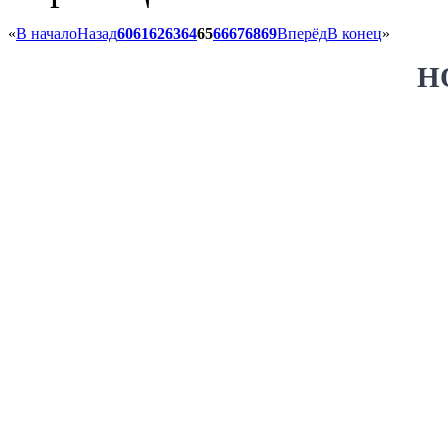
«
В начало
Назад
60
61
62
63
64
65
66
67
68
69
Вперёд
В конец
»
Н