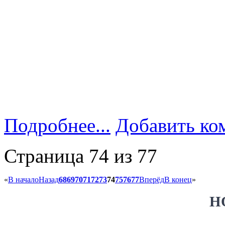
Подробнее...
Добавить ко
Страница 74 из 77
«
В начало
Назад
68
69
70
71
72
73
74
75
76
77
Вперёд
В конец
»
Н