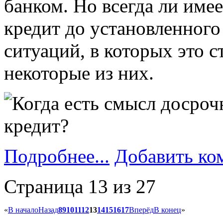
банком. Но всегда ли име
кредит до установленного
ситуаций, в которых это с
некоторые из них.
Подробнее...
Добавить ко
Страница 13 из 27
«
В начало
Назад
8
9
10
11
12
13
14
15
16
17
Вперёд
В конец
»