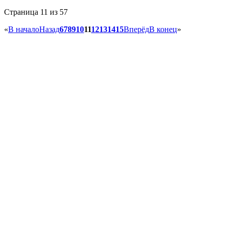
Страница 11 из 57
«
В начало
Назад
6
7
8
9
10
11
12
13
14
15
Вперёд
В конец
»