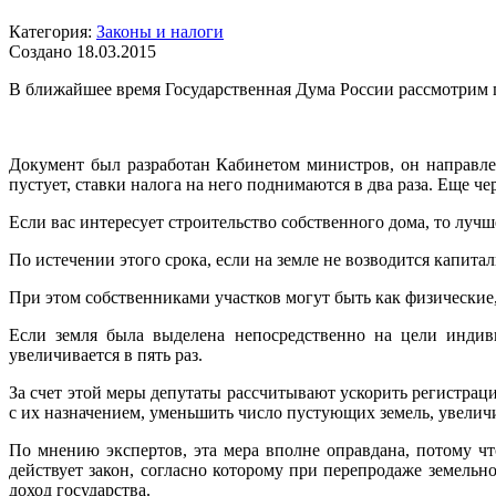
Категория:
Законы и налоги
Создано 18.03.2015
В ближайшее время Государственная Дума России рассмотрим п
Документ был разработан Кабинетом министров, он направлен
пустует, ставки налога на него поднимаются в два раза. Еще че
Если вас интересует строительство собственного дома, то лучш
По истечении этого срока, если на земле не возводится капитал
При этом собственниками участков могут быть как физические,
Если земля была выделена непосредственно на цели индиви
увеличивается в пять раз.
За счет этой меры депутаты рассчитывают ускорить регистраци
с их назначением, уменьшить число пустующих земель, увеличи
По мнению экспертов, эта мера вполне оправдана, потому ч
действует закон, согласно которому при перепродаже земельн
доход государства.