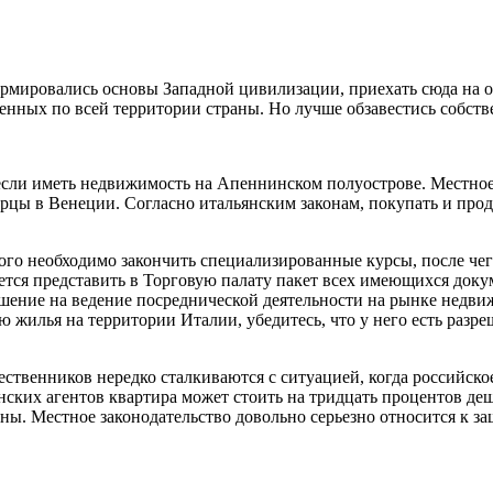
формировались основы Западной цивилизации, приехать сюда на 
енных по всей территории страны. Но лучше обзавестись собст
 если иметь недвижимость на Апеннинском полуострове. Местное
орцы в Венеции. Согласно итальянским законам, покупать и про
того необходимо закончить специализированные курсы, после че
ется представить в Торговую палату пакет всех имеющихся докум
решение на ведение посреднической деятельности на рынке недв
 жилья на территории Италии, убедитесь, что у него есть разр
твенников нередко сталкиваются с ситуацией, когда российское
янских агентов квартира может стоить на тридцать процентов д
ны. Местное законодательство довольно серьезно относится к з