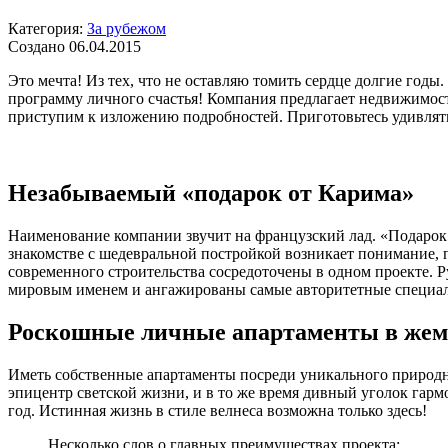
Категория:
За рубежом
Создано 06.04.2015
Это мечта! Из тех, что не оставляю томить сердце долгие го
программу личного счастья! Компания предлагает недвижимость
приступим к изложению подробностей. Приготовьтесь удивлят
Незабываемый «подарок от Карима»
Наименование компании звучит на французский лад. «Подарок 
знакомстве с шедевральной постройкой возникает понимание,
современного строительства сосредоточены в одном проекте.
мировым именем и ангажированы самые авторитетные специа
Роскошные личные апартаменты в же
Иметь собственные апартаменты посреди уникального природн
эпицентр светской жизни, и в то же время дивный уголок гар
год. Истинная жизнь в стиле велнеса возможна только здесь!
Несколько слов о главных преимуществах проекта: