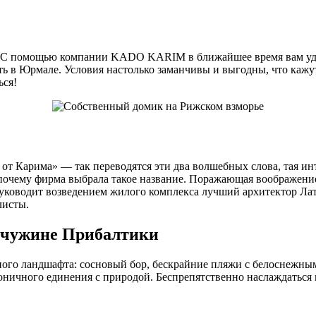
ды. С помощью компании KADO KARIM в ближайшее время вам удас
 в Юрмале. Условия настолько заманчивы и выгодны, что кажутс
ься!
от Карима» — так переводятся эти два волшебных слова, тая и
 почему фирма выбрала такое название. Поражающая воображени
 Руководит возведением жилого комплекса лучший архитектор Л
листы.
мчужине Прибалтики
ого ландшафта: сосновый бор, бескрайние пляжи с белоснежным
моничного единения с природой. Беспрепятственно наслаждатьс