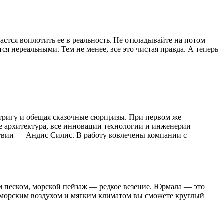
тся воплотить ее в реальность. Не откладывайте на потом
я нереальными. Тем не менее, все это чистая правда. А теперь
нтригу и обещая сказочные сюрпризы. При первом же
е архитектура, все инновации технологии и инженерии
атвии — Андис Силис. В работу вовлечены компании с
 песком, морской пейзаж — редкое везение. Юрмала — это
я морским воздухом и мягким климатом вы сможете круглый