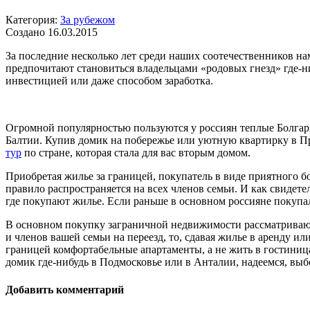
Категория:
За рубежом
Создано 16.03.2015
За последние несколько лет среди наших соотечественников на
предпочитают становиться владельцами «родовых гнезд» где-ни
инвестицией или даже способом заработка.
Огромной популярностью пользуются у россиян теплые Болгари
Балтии. Купив домик на побережье или уютную квартирку в Пр
тур
по стране, которая стала для вас вторым домом.
Приобретая жилье за границей, покупатель в виде приятного б
правило распространяется на всех членов семьи. И как свиде
где покупают жилье. Если раньше в основном россияне покупал
В основном покупку заграничной недвижимости рассматривают
и членов вашей семьи на переезд, то, сдавая жилье в аренду ил
границей комфортабельные апартаменты, а не жить в гостиница
домик где-нибудь в Подмосковье или в Анталии, надеемся, выб
Добавить комментарий