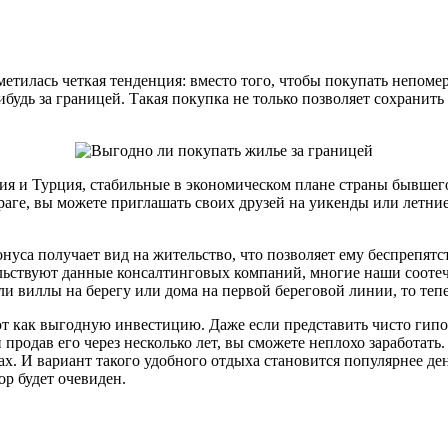
метилась четкая тенденция: вместо того, чтобы покупать непоме
будь за границей. Такая покупка не только позволяет сохранит
я и Турция, стабильные в экономическом плане страны бывшего
аге, вы можете приглашать своих друзей на уикенды или летние
онуса получает вид на жительство, что позволяет ему беспрепят
тельствуют данные консалтинговых компаний, многие наши сооте
и виллы на берегу или дома на первой береговой линии, то теп
 как выгодную инвестицию. Даже если представить чисто гипо
и продав его через несколько лет, вы сможете неплохо заработат
х. И вариант такого удобного отдыха становится популярнее ден
ор будет очевиден.