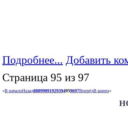
Подробнее...
Добавить ко
Страница 95 из 97
«
В начало
Назад
88
89
90
91
92
93
94
95
96
97
Вперёд
В конец
»
Н