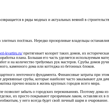
возвращается в ряды модных и актуальных веяний в строительст
 в элитных посёлках. Нередко прозорливые владельцы останавли
beri-kvartiru.ru/
притягивает колорит таких домов, их историческа
азработка плана. Большая его часть уделяется используемым мат
бот и на количество требуемых рук мастеров. Cрубы домов ручн
чного, каменного дома или коттеджа из бетонных блоков.
ндартного ленточного фундамента. Финансовые затраты при этом
 деревянные срубы, которые наиболее часто заказывают для дачн
ематика прочно вошла в жизнь крупных городов всего мира.
 позволит забыть о городских переживаниях. Поэтому дома из н
делки, их просто покрывают прозрачным лаком, оставляя их в п
необжитым, у него всегда будет свой личный шарм и очарование.