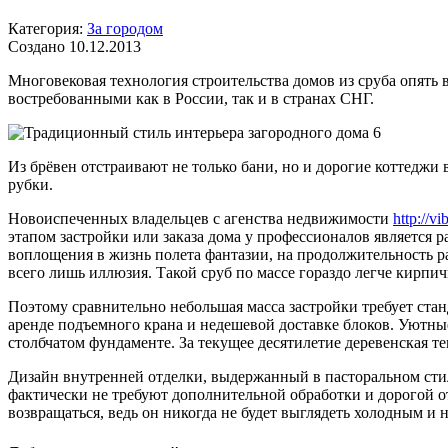
Категория:
За городом
Создано 10.12.2013
Многовековая технология строительства домов из сруба опять 
востребованными как в России, так и в странах СНГ.
Из брёвен отстраивают не только бани, но и дорогие коттеджи
рубки.
Новоиспеченных владельцев с агенства недвижимости
http://vi
этапом застройки или заказа дома у профессионалов является р
воплощения в жизнь полета фантазии, на продолжительность ра
всего лишь иллюзия. Такой сруб по массе гораздо легче кирпи
Поэтому сравнительно небольшая масса застройки требует ста
аренде подъемного крана и недешевой доставке блоков. Уютные
столбчатом фундаменте. За текущее десятилетие деревенская т
Дизайн внутренней отделки, выдержанный в пасторальном стиле
фактически не требуют дополнительной обработки и дорогой от
возвращаться, ведь он никогда не будет выглядеть холодным и 