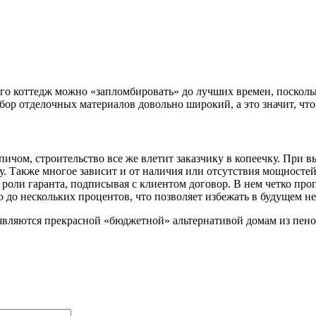
 чего коттедж можно «запломбировать» до лучших времен, поскол
р отделочных материалов довольно широкий, а это значит, что 
ичом, строительство все же влетит заказчику в копеечку. При в
ду. Также многое зависит и от наличия или отсутствия мощносте
роли гаранта, подписывая с клиентом договор. В нем четко проп
ю до нескольких процентов, что позволяет избежать в будущем 
являются прекрасной «бюджетной» альтернативой домам из пено