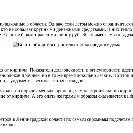
ь выходные в области. Однако если летом можно ограничиться п
 кто не обладает крупными денежными средствами. В них тепло
. Если же бюджет равен миллиону рублей, то имеет смысл задума
я от кирпича. Показатели долговечности и огнеупорности иден
еноблоков прочные, но в то же время довольно легкие. По этой 
тно, фундамент – весомая статья расходов.
 уходит на порядок меньше времени, чем на строительство кирпи
чие от кирпича. А это опять же прямым образом сказывается на 
тров в Ленинградской области по самым скромным подсчетам обо
е входит: