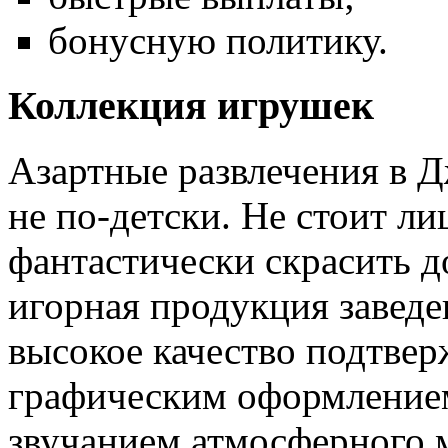
бонусную политику.
Коллекция игрушек
Азартные развлечения в Д
не по-детски. Не стоит ли
фантастически скрасить д
игорная продукция заведе
высокое качество подтве
графическим оформлением
звучанием атмосферного 