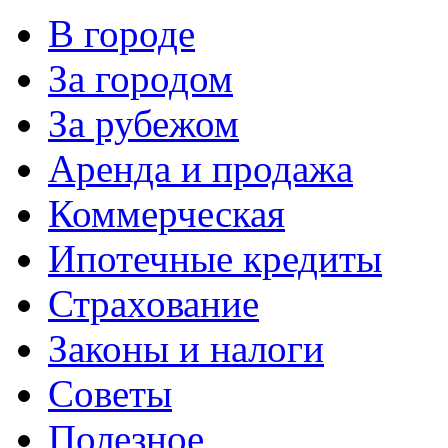
В городе
За городом
За рубежом
Аренда и продажа
Коммерческая
Ипотечные кредиты
Страхование
Законы и налоги
Советы
Полезное