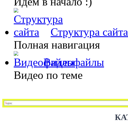
Идем в начало :)
Структура сайта
Полная навигация
Видеофайлы
Видео по теме
КА