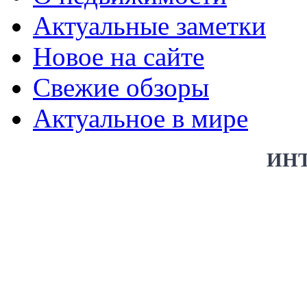
Актуальные заметки
Новое на сайте
Свежие обзоры
Актуальное в мире
ИН