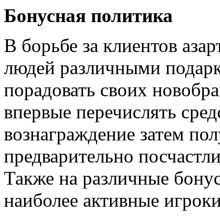
Бонусная политика
В борьбе за клиентов аза
людей различными подарк
порадовать своих новобр
впервые перечислять сред
вознаграждение затем пол
предварительно посчастли
Также на различные бонус
наиболее активные игрок