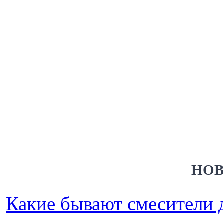
НОВ
Какие бывают смесители 