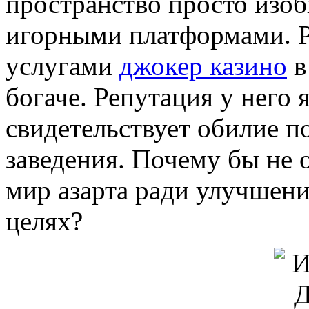
пространство просто изо
игорными платформами. Р
услугами
джокер казино
в
богаче. Репутация у него 
свидетельствует обилие п
заведения. Почему бы не 
мир азарта ради улучшени
целях?