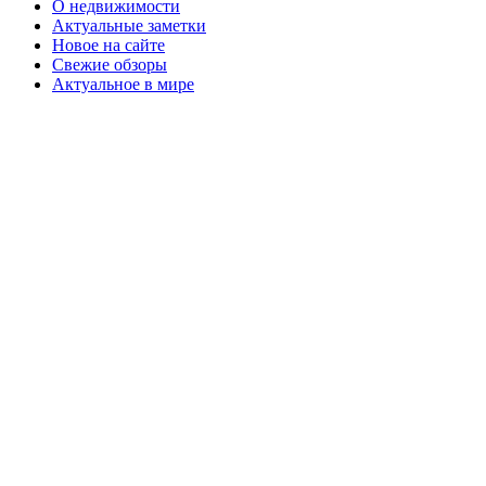
О недвижимости
Актуальные заметки
Новое на сайте
Свежие обзоры
Актуальное в мире