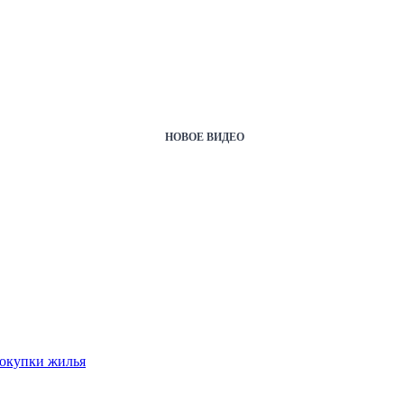
НОВОЕ ВИДЕО
покупки жилья