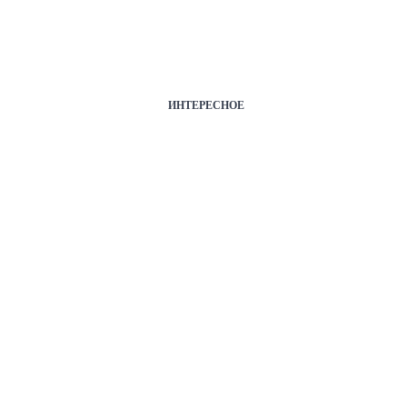
ИНТЕРЕСНОЕ