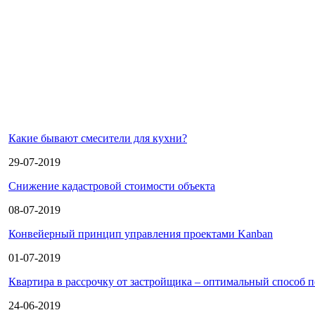
Какие бывают смесители для кухни?
29-07-2019
Снижение кадастровой стоимости объекта
08-07-2019
Конвейерный принцип управления проектами Kanban
01-07-2019
Квартира в рассрочку от застройщика – оптимальный способ 
24-06-2019