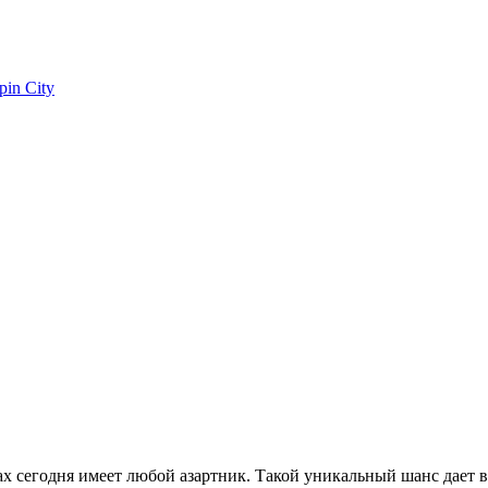
сегодня имеет любой азартник. Такой уникальный шанс дает ви