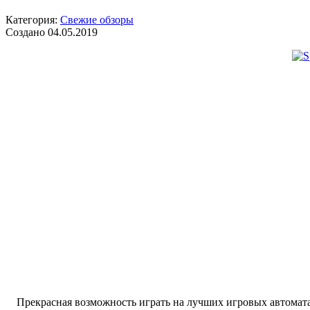
Категория:
Свежие обзоры
Создано 04.05.2019
Прекрасная возможность играть на лучших игровых автоматах 