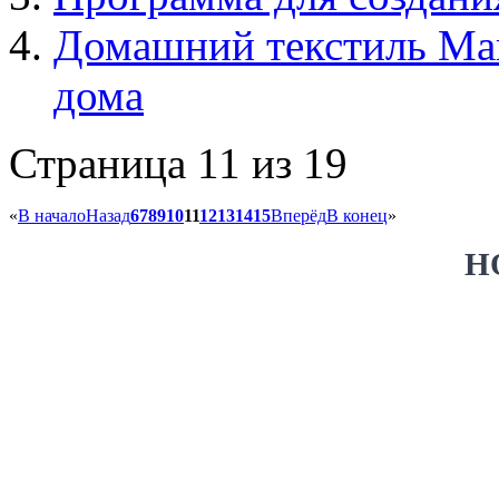
Домашний текстиль Mari
дома
Страница 11 из 19
«
В начало
Назад
6
7
8
9
10
11
12
13
14
15
Вперёд
В конец
»
Н