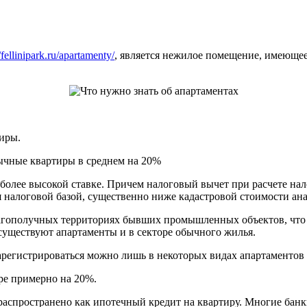
//fellinipark.ru/apartamenty/
, является нежилое помещение, имеюще
иры.
ычные квартиры в среднем на 20%
олее высокой ставке. Причем налоговый вычет при расчете нало
ся налоговой базой, существенно ниже кадастровой стоимости а
агополучных территориях бывших промышленных объектов, что 
 существуют апартаменты и в секторе обычного жилья.
регистрироваться можно лишь в некоторых видах апартаментов 
ре примерно на 20%.
аспространено как ипотечный кредит на квартиру. Многие банк