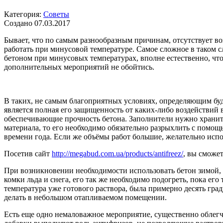
Категория:
Советы
Создано 07.03.2017
Бывает, что по самым разнообразным причинам, отсутствует во
работать при минусовой температуре. Самое сложное в таком с
бетоном при минусовых температурах, вполне естественно, что 
дополнительных мероприятий не обойтись.
В таких, не самым благоприятных условиях, определяющим буд
является полная его защищенность от каких-либо воздействий 
обеспечивающие прочность бетона. Заполнители нужно хранит
материала, то его необходимо обязательно разрыхлить с помощ
времени года. Если же объёмы работ большие, желательно испол
Посетив сайт
http://megabud.com.ua/products/antifreez/
, вы сможе
При возникновении необходимости использовать бетон зимой, 
комки льда и снега, его так же необходимо подогреть, пока ег
температура уже готового раствора, была примерно десять гра
делать в небольшом отапливаемом помещении.
Есть еще одно немаловажное мероприятие, существенно облег