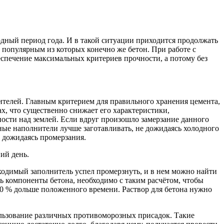
одный период года. И в такой ситуации приходится продолжать
 популярным из которых конечно же бетон. При работе с
беспечение максимальных критериев прочности, а потому без
ителей. Главным критерием для правильного хранения цемента,
ах, что существенно снижает его характеристики,
ости над землей. Если вдруг произошло замерзание данного
ные наполнители лучше заготавливать, не дожидаясь холодного
е дожидаясь промерзания.
ий день.
бходимый заполнитель успел промерзнуть, и в нем можно найти
ать компоненты бетона, необходимо с таким расчётом, чтобы
50 % дольше положенного времени. Раствор для бетона нужно
ользование различных противоморозных присадок. Такие