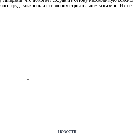
замерзать, что помогает сохранять бетону необходимую консист
обого труда можно найти в любом строительном магазине. Их цен
НОВОСТИ