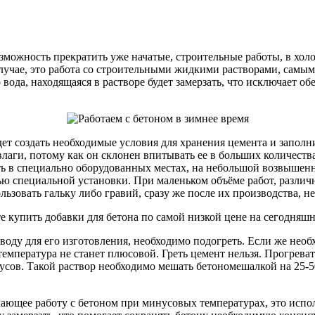
зможность прекратить уже начатые, строительные работы, в хол
лучае, это работа со строительными жидкими растворами, самым
вода, находящаяся в растворе будет замерзать, что исключает о
ет создать необходимые условия для хранения цемента и заполн
влаги, потому как он склонен впитывать ее в больших количеств
ь в специально оборудованных местах, на небольшой возвышенн
ью специальной установки. При маленьком объёме работ, различ
ьзовать гальку либо гравий, сразу же после их производства, н
те купить добавки для бетона по самой низкой цене на сегодняшн
воду для его изготовления, необходимо подогреть. Если же нео
о температура не станет плюсовой. Греть цемент нельзя. Прогрев
дусов. Такой раствор необходимо мешать бетономешалкой на 25-
чающее работу с бетоном при минусовых температурах, это исп