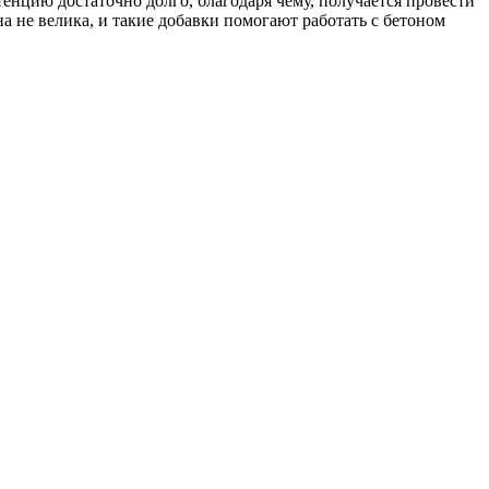
енцию достаточно долго, благодаря чему, получается провести
а не велика, и такие добавки помогают работать с бетоном