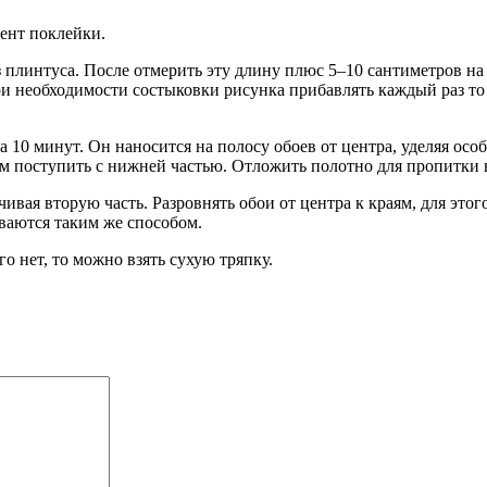
мент поклейки.
з плинтуса. После отмерить эту длину плюс 5–10 сантиметров на
ри необходимости состыковки рисунка прибавлять каждый раз то р
 10 минут. Он наносится на полосу обоев от центра, уделяя осо
ом поступить с нижней частью. Отложить полотно для пропитки 
ивая вторую часть. Разровнять обои от центра к краям, для это
ваются таким же способом.
 нет, то можно взять сухую тряпку.