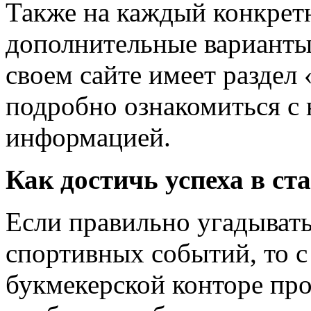
Также на каждый конкрет
дополнительные варианты
своем сайте имеет раздел 
подробно ознакомиться с 
информацией.
Как достичь успеха в ст
Если правильно угадыват
спортивных событий, то 
букмекерской конторе про