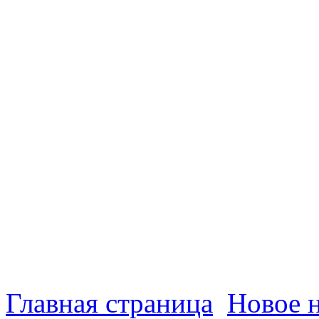
Главная страница
Новое н