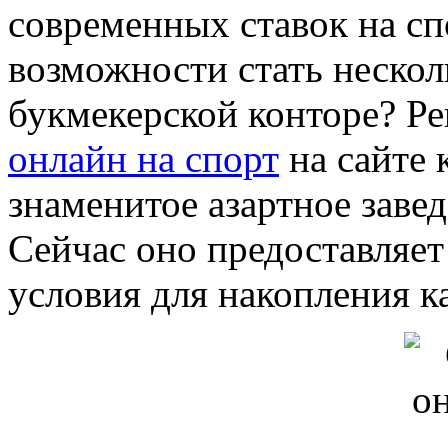
современных ставок на спо
возможности стать нескол
букмекерской конторе? Ре
онлайн на спорт
на сайте 
знаменитое азартное завед
Сейчас оно предоставляе
условия для накопления к