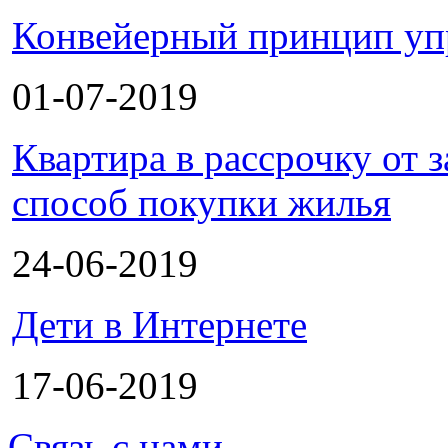
Конвейерный принцип уп
01-07-2019
Квартира в рассрочку от
способ покупки жилья
24-06-2019
Дети в Интернете
17-06-2019
Связь с нами