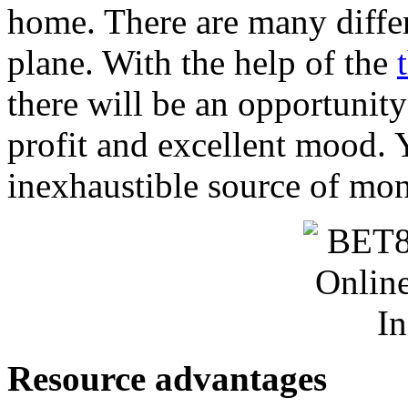
home. There are many differ
plane. With the help of the
there will be an opportunity
profit and excellent mood. 
inexhaustible source of mo
Resource advantages