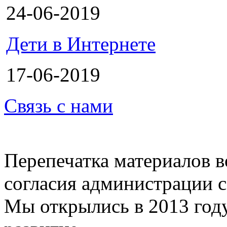
24-06-2019
Дети в Интернете
17-06-2019
Связь с нами
Перепечатка материалов в
согласия администрации с
Мы открылись в 2013 год