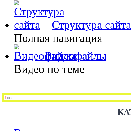
Структура сайта
Полная навигация
Видеофайлы
Видео по теме
КА