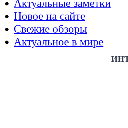
Актуальные заметки
Новое на сайте
Свежие обзоры
Актуальное в мире
ИН