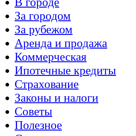
В городе
За городом
За рубежом
Аренда и продажа
Коммерческая
Ипотечные кредиты
Страхование
Законы и налоги
Советы
Полезное