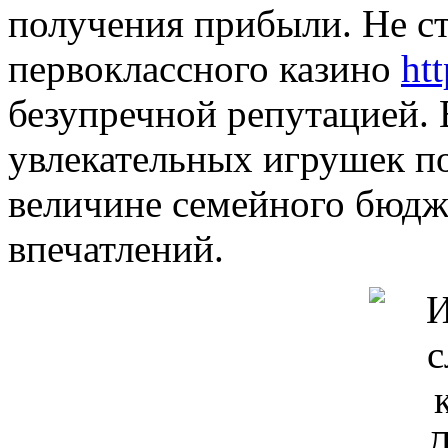
получения прибыли. Не с
первоклассного казино
htt
безупречной репутацией.
увлекательных игрушек п
величине семейного бюдж
впечатлений.