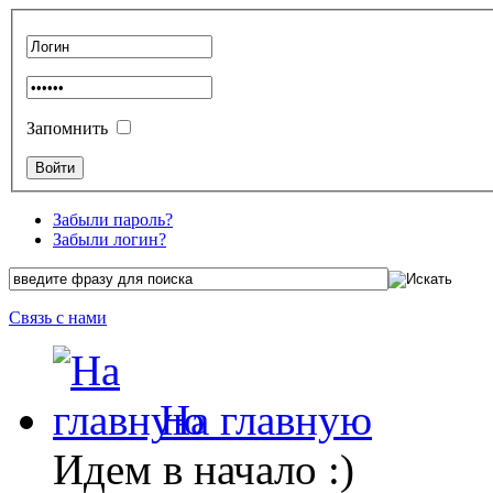
Запомнить
Забыли пароль?
Забыли логин?
Связь с нами
На главную
Идем в начало :)