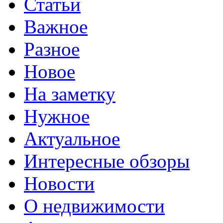
Статьи
Важное
Разное
Новое
На заметку
Нужное
Актуальное
Интересные обзоры
Новости
О недвижимости