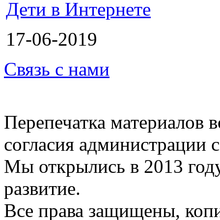
Дети в Интернете
17-06-2019
Связь с нами
Перепечатка материалов в
согласия администрации с
Мы открылись в 2013 год
развитие.
Все права защищены, коп