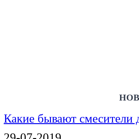
НОВ
Какие бывают смесители 
29-07-2019