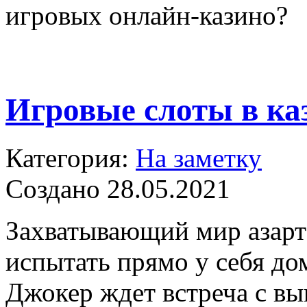
игровых онлайн-казино?
Игровые слоты в ка
Категория:
На заметку
Создано 28.05.2021
Захватывающий мир азарт
испытать прямо у себя до
Джокер ждет встреча с в