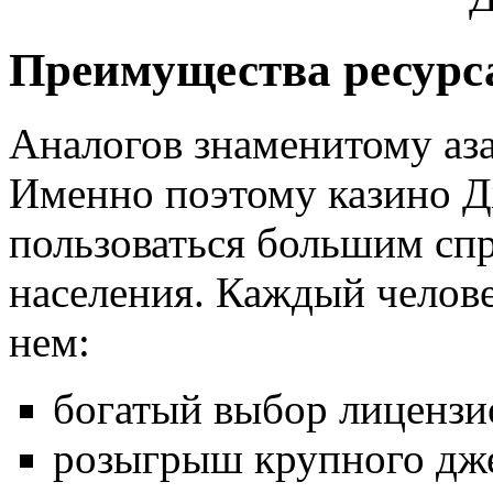
Преимущества ресурс
Аналогов знаменитому аза
Именно поэтому казино Д
пользоваться большим сп
населения. Каждый челове
нем:
богатый выбор лицензи
розыгрыш крупного дже