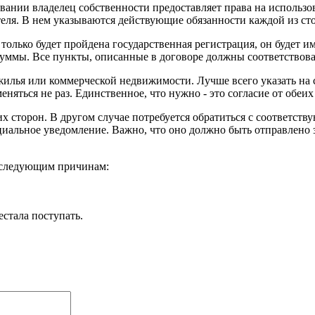
овании владелец собственности предоставляет права на использ
теля. В нем указываются действующие обязанности каждой из ст
только будет пройдена государственная регистрация, он будет им
уммы. Все пункты, описанные в договоре должны соответствоват
жилья или коммерческой недвижимости. Лучше всего указать на 
яться не раз. Единственное, что нужно - это согласие от обеих 
х сторон. В другом случае потребуется обратиться с соответст
иальное уведомление. Важно, что оно должно быть отправлено з
о следующим причинам:
стала поступать.