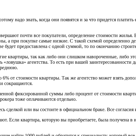
ому надо знать, когда они появятся и за что придется платить 
совершают почти все покупатели, определение стоимости жилья.
ы, а при покупке самые низкие. С такой схемой определенно ден
тве будет предоставлена с одной суммой, то по окончанию строит
ие квартиры, так как либо они слишком навороченные, либо это
ь «ловушка» агентства. То есть при вашей заинтересованности да
среднюю.
о 6% от стоимости квартиры. Так же агентство может взять допо
ки сокращаются.
еленной фиксированной суммы либо процент от стоимости кварти
рокера тоже оплачиваются отдельно.
сь сделкой или вы состоите в официальном браке. Все согласия 
ют. Если квартира, которую вы приобретаете, была получена в н
учше найти 1000 рублей и обратится к специалисту, который все