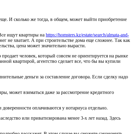
еще. И сколько же тогда, в общем, может выйти приобретение
 Все ищут квартиры на
https://homsters.kz/estate/search/almata-and-
ег не хватает. А при строительстве дома еще сложнее. Так как
ельства, цена может значительно вырасти.
 продает человек, который совсем не ориентируется на рынке
нной квартирой, агентство сделает все, что бы вы купили
лнительные деньги за составление договора. Если сделку надо
ры, может взиматься даже за рассмотрение кредитного
и доверенности оплачиваются у нотариуса отдельно.
аследство или приватизирована менее 3-х лет назад. Здесь
 подробно расскажет. В этом случае вы сможете сэкономить