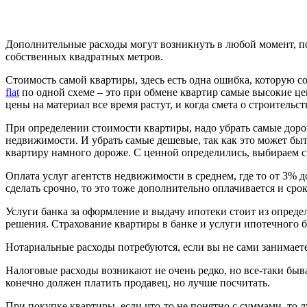
Дополнительные расходы могут возникнуть в любой момент, поэт
собственных квадратных метров.
Стоимость самой квартиры, здесь есть одна ошибка, которую 
flat
по одной схеме – это при обмене квартир самые высокие цен
цены на материал все время растут, и когда смета о строительс
При определении стоимости квартиры, надо убрать самые дорог
недвижимости. И убрать самые дешевые, так как это может быт
квартиру намного дороже. С ценной определились, выбираем 
Оплата услуг агентств недвижимости в среднем, где то от 3% д
сделать срочно, то это тоже дополнительно оплачивается и сро
Услуги банка за оформление и выдачу ипотеки стоит из опред
решения. Страхование квартиры в банке и услуги ипотечного б
Нотариальные расходы потребуются, если вы не сами занимаете
Налоговые расходы возникают не очень редко, но все-таки быва
конечно должен платить продавец, но лучше посчитать.
При покупке квартиры, если что-то не понятно с суммами, то л