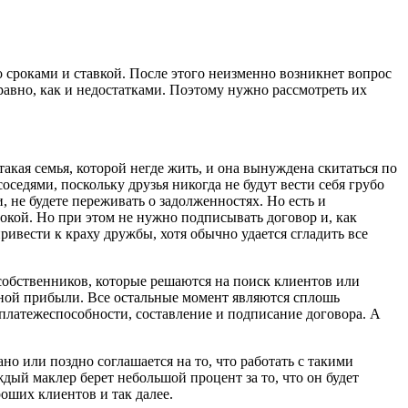
со сроками и ставкой. После этого неизменно возникнет вопрос
равно, как и недостатками. Поэтому нужно рассмотреть их
акая семья, которой негде жить, и она вынуждена скитаться по
седями, поскольку друзья никогда не будут вести себя грубо
 не будете переживать о задолженностях. Но есть и
сокой. Но при этом не нужно подписывать договор и, как
ривести к краху дружбы, хотя обычно удается сгладить все
собственников, которые решаются на поиск клиентов или
ьной прибыли. Все остальные момент являются сплошь
 платежеспособности, составление и подписание договора. А
но или поздно соглашается на то, что работать с такими
ый маклер берет небольшой процент за то, что он будет
роших клиентов и так далее.