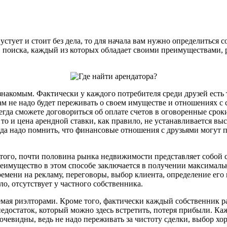
устует и стоит без дела, то для начала вам нужно определиться 
ов поиска, каждый из которых обладает своими преимуществами, 
накомым. Фактически у каждого потребителя среди друзей есть т
 не надо будет переживать о своем имуществе и отношениях с со
да сможете договориться об оплате счетов в оговоренные сроки,
то и цена арендной ставки, как правило, не устанавливается вы
гда надо помнить, что финансовые отношения с друзьями могут п
е того, почти половина рынка недвижимости представляет собой 
реимущество в этом способе заключается в получении максимал
времени на рекламу, переговоры, выбор клиента, определение его
ло, отсутствует у частного собственника.
емая риэлторами. Кроме того, фактически каждый собственник ра
остаток, который можно здесь встретить, потеря прибыли. Кажд
очевидны, ведь не надо переживать за чистоту сделки, выбор хо