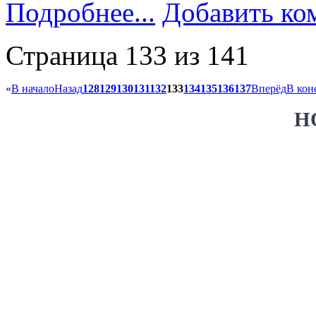
Подробнее...
Добавить ко
Страница 133 из 141
«
В начало
Назад
128
129
130
131
132
133
134
135
136
137
Вперёд
В кон
Н