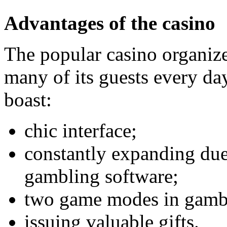
Advantages of the casino
The popular casino organizes
many of its guests every day
boast:
chic interface;
constantly expanding due
gambling software;
two game modes in gambl
issuing valuable gifts.