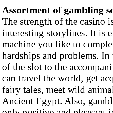
Assortment of gambling s
The strength of the casino i
interesting storylines. It i
machine you like to complet
hardships and problems. In 
of the slot to the accompa
can travel the world, get ac
fairy tales, meet wild anim
Ancient Egypt. Also, gambli
only positive and pleasant i