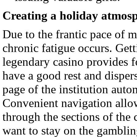
Creating a holiday atmos
Due to the frantic pace of 
chronic fatigue occurs. Getti
legendary casino provides f
have a good rest and dispers
page of the institution auto
Convenient navigation allo
through the sections of the
want to stay on the gambling