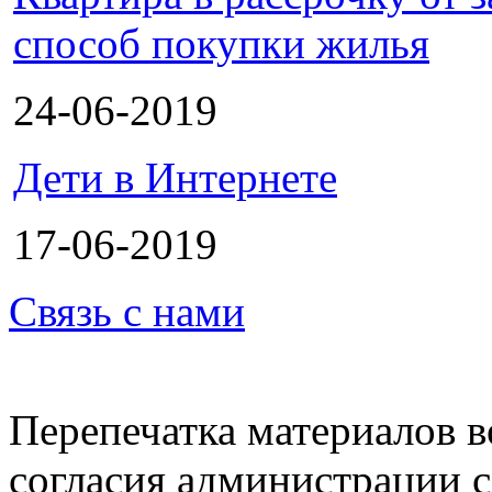
способ покупки жилья
24-06-2019
Дети в Интернете
17-06-2019
Связь с нами
Перепечатка материалов в
согласия администрации с