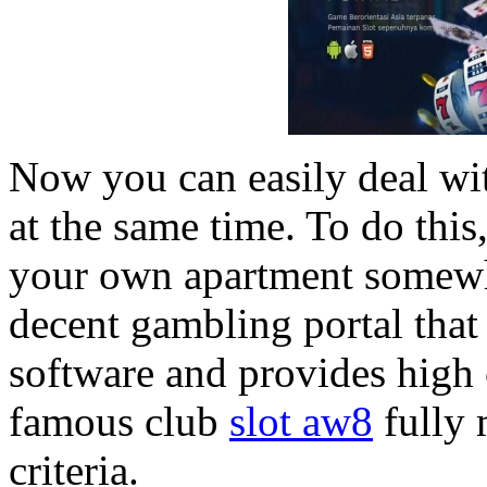
Now you can easily deal wit
at the same time. To do this
your own apartment somewher
decent gambling portal that
software and provides high
famous club
slot aw8
fully 
criteria.