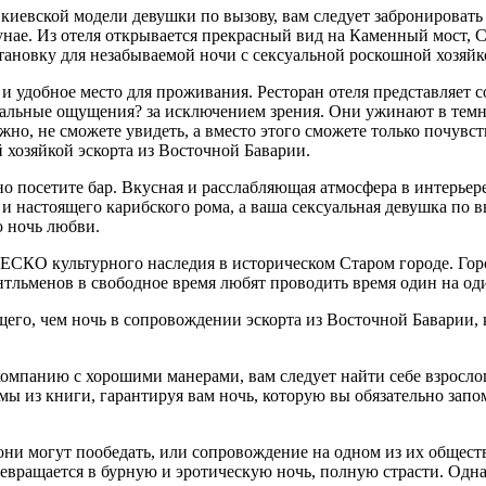
иевской модели девушки по вызову, вам следует забронировать о
Дунае. Из отеля открывается прекрасный вид на Каменный мост,
ановку для незабываемой ночи с сексуальной роскошной хозяйк
 и удобное место для проживания. Ресторан отеля представляет
альные ощущения? за исключением зрения. Они ужинают в темнот
жно, не сможете увидеть, а вместо этого сможете только почувс
й хозяйкой эскорта из Восточной Баварии.
но посетите бар. Вкусная и расслабляющая атмосфера в интерье
 настоящего карибского рома, а ваша сексуальная девушка по 
ю ночь любви.
ЕСКО культурного наследия в историческом Старом городе. Горо
нтльменов в свободное время любят проводить время один на од
его, чем ночь в сопровождении эскорта из Восточной Баварии,
омпанию с хорошими манерами, вам следует найти себе взрослог
мы из книги, гарантируя вам ночь, которую вы обязательно зап
они могут пообедать, или сопровождение на одном из их общест
ревращается в бурную и эротическую ночь, полную страсти. Од