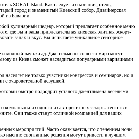
тель SORAT Island. Как следует из названия, отель,
 Старый город и знаменитый Киевский собор. Дизайнерская
ой из Баварии.
 собой кулинарный шедевр, который предлагает особенное меню
е, где вы и ваша привлекательная киевская элитная эскорт-
твовать запах и вкус. Вы испытаете уникальное сенсорное
ре и модный лаунж-сад. Джентльмены со всего мира могут
вызову из Киева сможет насладиться популярными вариациями
д населяет не только участники конгрессов и семинаров, но и
ин с очаровательной девушкой.
 который быстро подбодрит усталого джентльмена веселыми
о компаньона из одного из авторитетных эскорт-агентств в
омните. Они также станут отличной компанией для ваших
венных мероприятий. Часто оказывается, что с течением ночи
нако именно спонтанные решения могут привести к лучшим