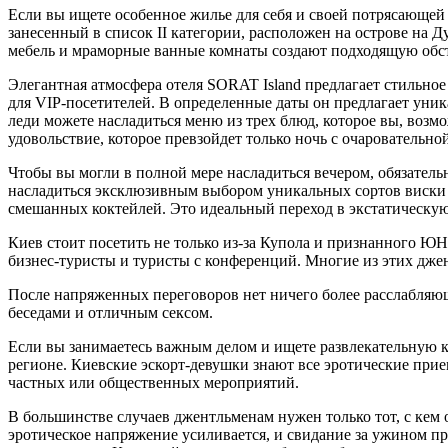
Если вы ищете особенное жилье для себя и своей потрясающей к
занесенный в список II категории, расположен на острове на 
мебель и мраморные ванные комнаты создают подходящую обст
Элегантная атмосфера отеля SORAT Island предлагает стильное
для VIP-посетителей. В определенные даты он предлагает уник
леди можете насладиться меню из трех блюд, которое вы, возмо
удовольствие, которое превзойдет только ночь с очаровательно
Чтобы вы могли в полной мере насладиться вечером, обязатель
насладиться эксклюзивным выбором уникальных сортов виски и
смешанных коктейлей. Это идеальный переход в экстатическу
Киев стоит посетить не только из-за Купола и признанного ЮН
бизнес-туристы и туристы с конференций. Многие из этих дже
После напряженных переговоров нет ничего более расслабляющ
беседами и отличным сексом.
Если вы занимаетесь важным делом и ищете развлекательную к
регионе. Киевские эскорт-девушки знают все эротические прие
частных или общественных мероприятий.
В большинстве случаев джентльменам нужен только тот, с кем 
эротическое напряжение усиливается, и свидание за ужином п