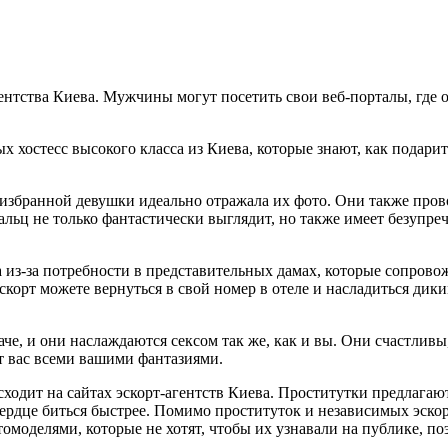
гентства Киева. Мужчины могут посетить свои веб-порталы, где
х хостесс высокого класса из Киева, которые знают, как подари
 избранной девушки идеально отражала их фото. Они также пров
альц не только фантастически выглядит, но также имеет безупр
из-за потребности в представительных дамах, которые сопрово
скорт можете вернуться в свой номер в отеле и насладиться ди
аче, и они наслаждаются сексом так же, как и вы. Они счастли
т вас всеми вашими фантазиями.
ходит на сайтах эскорт-агентств Киева. Проститутки предлага
ердце биться быстрее. Помимо проституток и независимых эскор
моделями, которые не хотят, чтобы их узнавали на публике, по