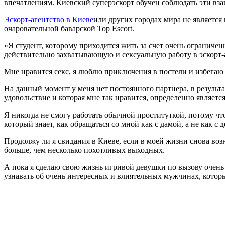
впечатлениям. Киевский суперэскорт обучен соблюдать эти вз
Эскорт-агентство в Киеве
или других городах мира не является
очаровательной баварской Top Escort.
«Я студент, которому приходится жить за счет очень ограничен
действительно захватывающую и сексуальную работу в эскорт-а
Мне нравится секс, я люблю приключения в постели и избегаю 
На данный момент у меня нет постоянного партнера, в результа
удовольствие и которая мне так нравится, определенно являе
Я никогда не смогу работать обычной проституткой, потому чт
который знает, как обращаться со мной как с дамой, а не как с
Продолжу ли я свидания в Киеве, если в моей жизни снова возн
больше, чем несколько похотливых выходных.
А пока я сделаю свою жизнь игривой девушки по вызову очень 
узнавать об очень интересных и влиятельных мужчинах, которые