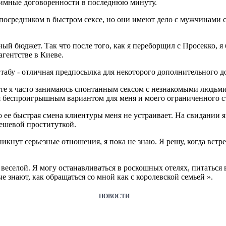
аимные договоренности в последнюю минуту.
 посредником в быстром сексе, но они имеют дело с мужчинами с
ный бюджет. Так что после того, как я переборщил с Просекко, 
гентстве в Киеве.
табу - отличная предпосылка для некоторого дополнительного до
те я часто занимаюсь спонтанным сексом с незнакомыми людьми. 
тся беспроигрышным вариантом для меня и моего ограниченного 
о ее быстрая смена клиентуры меня не устраивает. На свидании 
 дешевой проституткой.
икнут серьезные отношения, я пока не знаю. Я решу, когда встре
веселой. Я могу останавливаться в роскошных отелях, питаться 
 знают, как обращаться со мной как с королевской семьей ».
НОВОСТИ