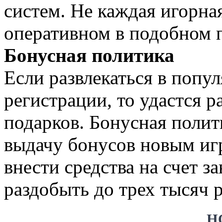
систем. Не каждая игорна
оперативном в подобном 
Бонусная политика
Если развлекаться в попу
регистрации, то удастся 
подарков. Бонусная полит
выдачу бонусов новым иг
внести средства на счет з
раздобыть до трех тысяч 
Н