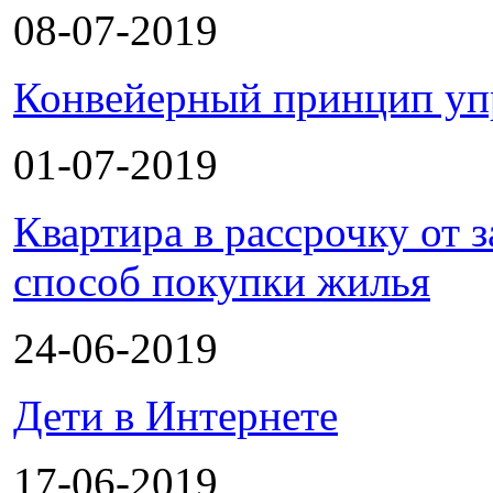
08-07-2019
Конвейерный принцип уп
01-07-2019
Квартира в рассрочку от
способ покупки жилья
24-06-2019
Дети в Интернете
17-06-2019