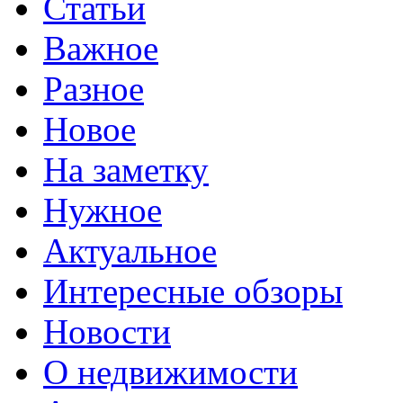
Статьи
Важное
Разное
Новое
На заметку
Нужное
Актуальное
Интересные обзоры
Новости
О недвижимости