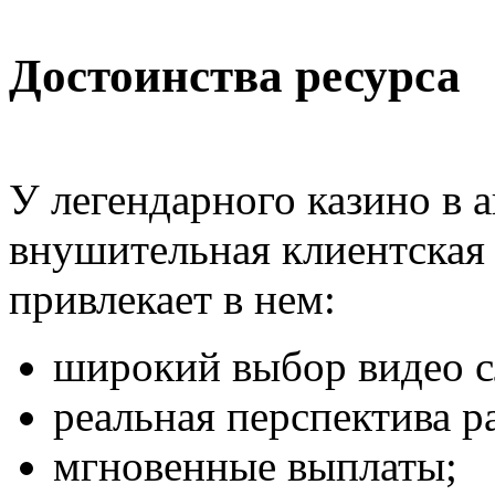
Достоинства ресурса
У легендарного казино в 
внушительная клиентская 
привлекает в нем:
широкий выбор видео с
реальная перспектива р
мгновенные выплаты;