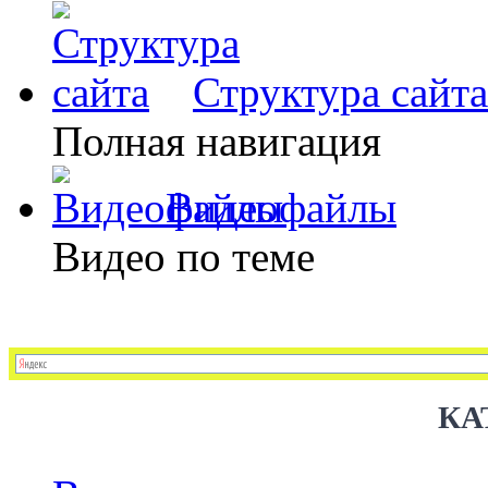
Структура сайта
Полная навигация
Видеофайлы
Видео по теме
КА