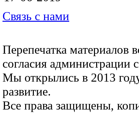
Связь с нами
Перепечатка материалов в
согласия администрации с
Мы открылись в 2013 год
развитие.
Все права защищены, коп