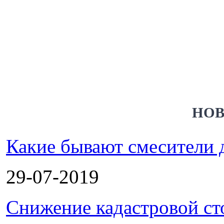
НОВ
Какие бывают смесители 
29-07-2019
Снижение кадастровой ст