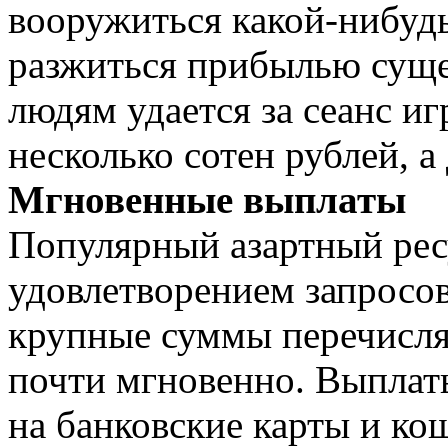
вооружиться какой-нибудь
разжиться прибылью суще
людям удается за сеанс иг
несколько сотен рублей, а
Мгновенные выплаты
Популярный азартный ресу
удовлетворением запросов
крупные суммы перечисля
почти мгновенно. Выплаты
на банковские карты и к