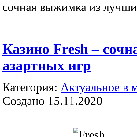
сочная выжимка из лучши
Казино Fresh – соч
азартных игр
Категория:
Актуальное в 
Создано 15.11.2020