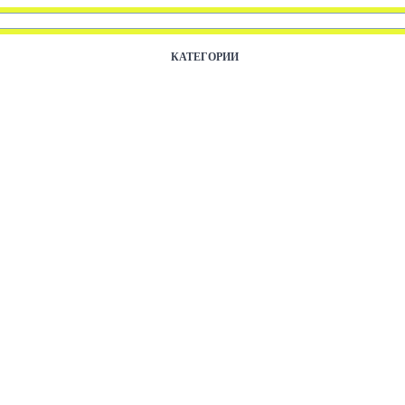
КАТЕГОРИИ