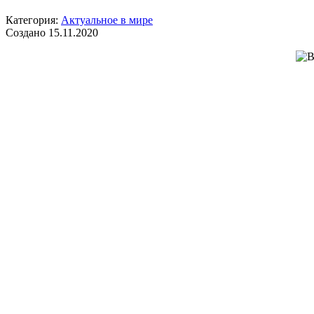
Категория:
Актуальное в мире
Создано 15.11.2020