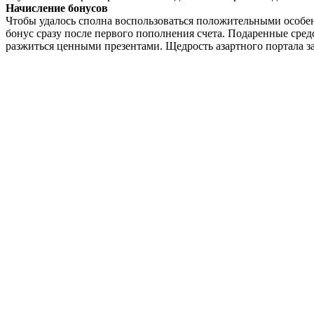
Начисление бонусов
Чтобы удалось сполна воспользоваться положительными особен
бонус сразу после первого пополнения счета. Подаренные сре
разжиться ценными презентами. Щедрость азартного портала з