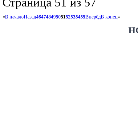
Страница 51 из 57
«
В начало
Назад
46
47
48
49
50
51
52
53
54
55
Вперёд
В конец
»
Н